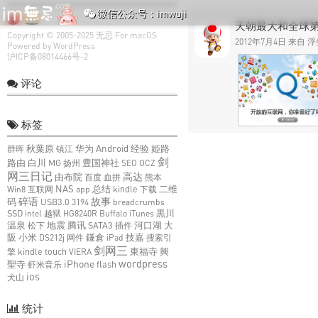
微信公众号：imwuji
天朝最大和全球
Copyright © 2005-2025
无忌
For macOS
2012年7月4日 来自
浮
Powered by
WordPress
沪ICP备08014466号-2
评论
标签
Android
经验
群晖
秋葉原
镇江
华为
姫路
剑
路由
白川
MG
扬州
豊国神社
SEO
OCZ
网三日记
高达
由布院
百度
血拼
熊本
NAS
总结
Win8
互联网
app
kindle
下载
二维
碎语
故事
码
USB3.0
3194
breadcrumbs
SSD
intel
越狱
HG8240R
Buffalo
iTunes
黒川
大
温泉
松下
地震
腾讯
SATA3
插件
河口湖
阪
小米
DS212j
网件
鎌倉
iPad
技嘉
搜索引
剑网三
擎
kindle touch
VIERA
東福寺
興
iPhone
wordpress
聖寺
虾米音乐
flash
ios
犬山
统计