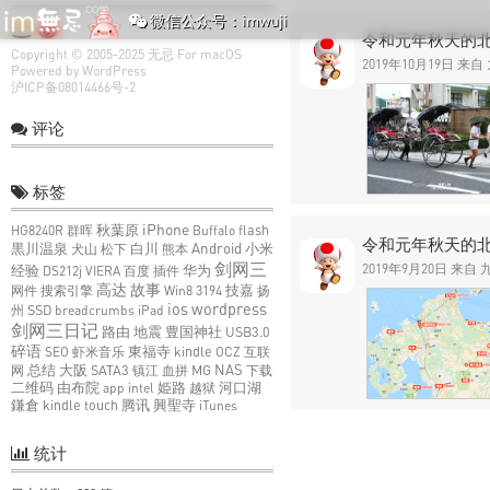
微信公众号：imwuji
令和元年秋天的北
Copyright © 2005-2025
无忌
For macOS
2019年10月19日 来自
Powered by
WordPress
沪ICP备08014466号-2
评论
标签
iPhone
HG8240R
群晖
秋葉原
Buffalo
flash
令和元年秋天的北九州
Android
小米
黒川温泉
犬山
松下
白川
熊本
剑网三
2019年9月20日 来自
经验
DS212j
VIERA
百度
插件
华为
高达
故事
网件
搜索引擎
Win8
3194
技嘉
扬
ios
wordpress
州
SSD
breadcrumbs
iPad
剑网三日记
路由
地震
豊国神社
USB3.0
碎语
SEO
虾米音乐
東福寺
kindle
OCZ
互联
总结
大阪
NAS
网
SATA3
镇江
血拼
MG
下载
二维码
由布院
app
intel
姫路
越狱
河口湖
鎌倉
kindle touch
腾讯
興聖寺
iTunes
统计